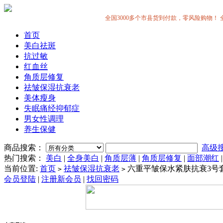
全国3000多个市县货到付款，零风险购物！ 全中国
首页
美白祛斑
抗过敏
红血丝
角质层修复
祛皱保湿抗衰老
美体瘦身
失眠痛经抑郁症
男女性调理
养生保健
商品搜索：
高级
热门搜索：
美白
|
全身美白
|
角质层薄
|
角质层修复
|
面部潮红
当前位置:
首页
祛皱保湿抗衰老
六重平皱保水紧肤抗衰3号
>
>
会员登陆
|
注册新会员
|
找回密码