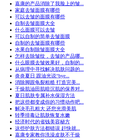
嘉康的产品消除了我脸上的皱...
家庭去皱面膜有哪些
可以去皱的面膜有哪些
自制去皱面膜大全
什么面膜可以去皱
可以自制的简单去皱面膜
自制的去皱面膜有哪些
水果自制除皱面膜大全
怎样去除皱纹，去皱的产品哪...
什么眼膜去皱效果好，自制的...
从病理中寻找解决肌肤问题的...
炎炎夏日 跟油光说“bye...
消除脚跟龟裂粗糙 打造完美...
干燥肌油田肌暗沉肌的保养对...
夏日肌肤专属补水保湿方法
把这些都变成你的习惯动作吧...
解决毛孔粗大 还您光滑美肌
转季排毒让肌肤恢复水嫩
经济时代的省钱美容秘方
这些护肤方法都错误 赶快就...
嘉康专家教你洗澡皮肤不干燥