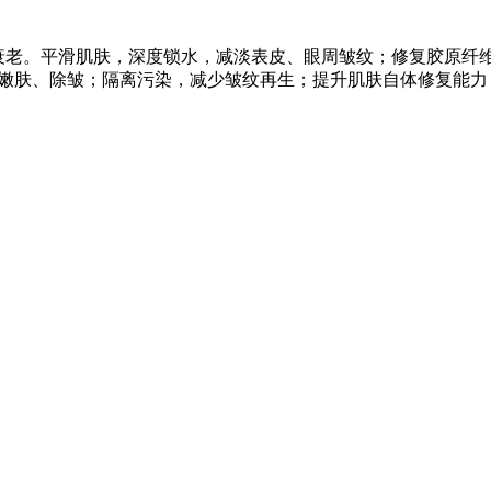
衰老。平滑肌肤，深度锁水，减淡表皮、眼周皱纹；修复胶原纤
嫩肤、除皱；隔离污染，减少皱纹再生；提升肌肤自体修复能力