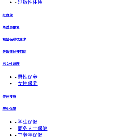
-
过敏性体质
红血丝
角质层修复
祛皱保湿抗衰老
失眠痛经抑郁症
男女性调理
-
男性保养
-
女性保养
美体瘦身
养生保健
-
学生保健
-
商务人士保健
-
中老年保健