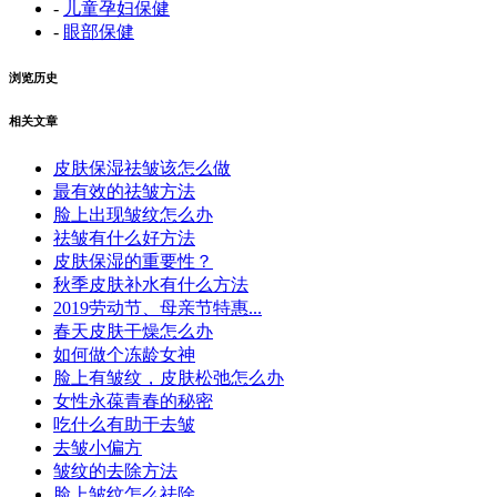
-
儿童孕妇保健
-
眼部保健
浏览历史
相关文章
皮肤保湿祛皱该怎么做
最有效的祛皱方法
脸上出现皱纹怎么办
祛皱有什么好方法
皮肤保湿的重要性？
秋季皮肤补水有什么方法
2019劳动节、母亲节特惠...
春天皮肤干燥怎么办
如何做个冻龄女神
脸上有皱纹，皮肤松弛怎么办
女性永葆青春的秘密
吃什么有助于去皱
去皱小偏方
皱纹的去除方法
脸上皱纹怎么祛除