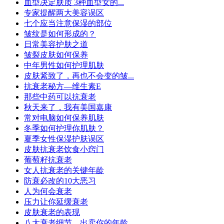
血型决定肤质 3种血型女的...
专家提醒两大美容误区
七个应当注意保湿的部位
皱纹是如何形成的？
日常美容护肤之道
皱裂皮肤如何保养
中年男性如何护理肌肤
皮肤紧致了，再也不会变的皱...
抗衰老秘方—维生素E
那些中药可以抗衰老
秋天来了，我有美国嘉康
常对电脑如何保养肌肤
冬季如何护理你肌肤？
夏季女性保湿护肤误区
皮肤抗衰老饮食小窍门
葡萄籽抗衰老
女人抗衰老的关键年龄
防衰必改的10大恶习
人为何会衰老
压力让你延缓衰老
皮肤衰老的表现
八大衰老细节，出卖你的年龄...