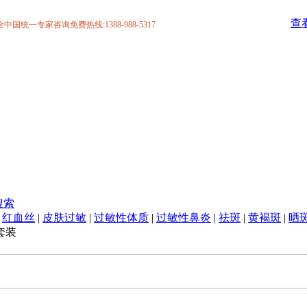
查
统一专家咨询免费热线:1388-988-5317
搜索
|
红血丝
|
皮肤过敏
|
过敏性体质
|
过敏性鼻炎
|
祛斑
|
黄褐斑
|
晒
套装