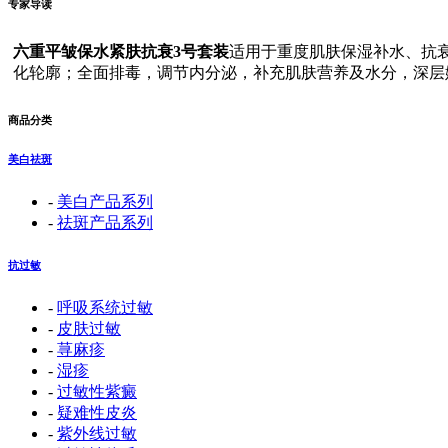
专家导读
六重平皱保水紧肤抗衰3号套装
适用于重度肌肤保湿补水、抗
化轮廓；全面排毒，调节内分泌，补充肌肤营养及水分，深层
商品分类
美白祛斑
-
美白产品系列
-
祛斑产品系列
抗过敏
-
呼吸系统过敏
-
皮肤过敏
-
荨麻疹
-
湿疹
-
过敏性紫癜
-
疑难性皮炎
-
紫外线过敏