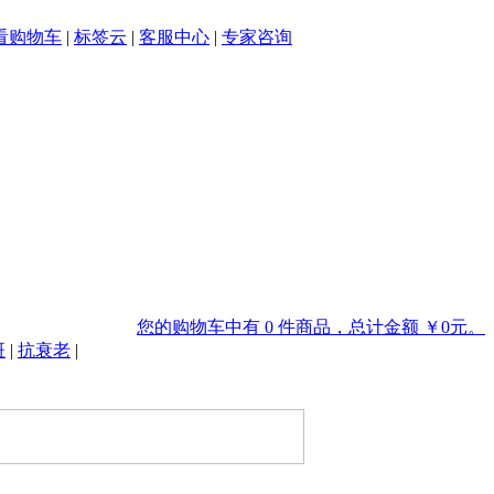
看购物车
|
标签云
|
客服中心
|
专家咨询
您的购物车中有 0 件商品，总计金额 ￥0元。
斑
|
抗衰老
|