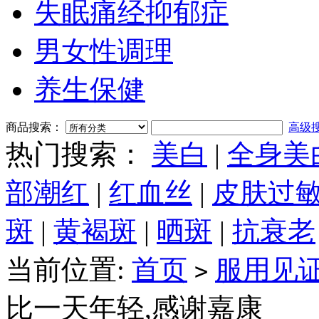
失眠痛经抑郁症
男女性调理
养生保健
商品搜索：
高级
热门搜索：
美白
|
全身美
部潮红
|
红血丝
|
皮肤过
斑
|
黄褐斑
|
晒斑
|
抗衰老
当前位置:
首页
服用见
>
比一天年轻,感谢嘉康