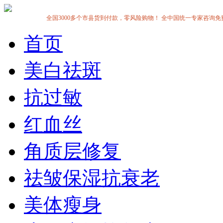
全国3000多个市县货到付款，零风险购物！ 全中国统一专家咨询免费热线:1
首页
美白祛斑
抗过敏
红血丝
角质层修复
祛皱保湿抗衰老
美体瘦身