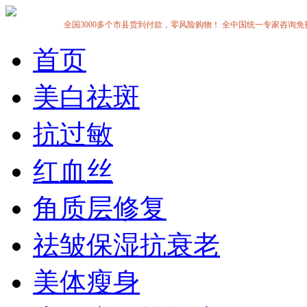
全国3000多个市县货到付款，零风险购物！ 全中国统一专家咨询免费热线:1
首页
美白祛斑
抗过敏
红血丝
角质层修复
祛皱保湿抗衰老
美体瘦身