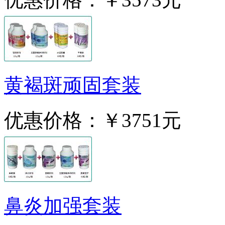
黄褐斑顽固套装
优惠价格：
￥3751元
鼻炎加强套装