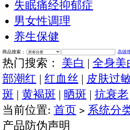
失眠痛经抑郁症
男女性调理
养生保健
商品搜索：
高级
热门搜索：
美白
|
全身美
部潮红
|
红血丝
|
皮肤过
斑
|
黄褐斑
|
晒斑
|
抗衰老
当前位置:
首页
系统分
>
产品防伪声明