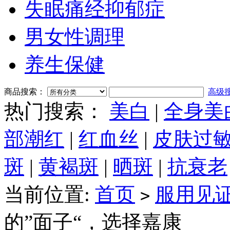
失眠痛经抑郁症
男女性调理
养生保健
商品搜索：
高级
热门搜索：
美白
|
全身美
部潮红
|
红血丝
|
皮肤过
斑
|
黄褐斑
|
晒斑
|
抗衰老
当前位置:
首页
服用见
>
的”面子“，选择嘉康