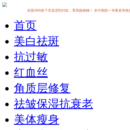
全国3000多个市县货到付款，零风险购物！ 全中国统一专家咨询免费热线:1
首页
美白祛斑
抗过敏
红血丝
角质层修复
祛皱保湿抗衰老
美体瘦身