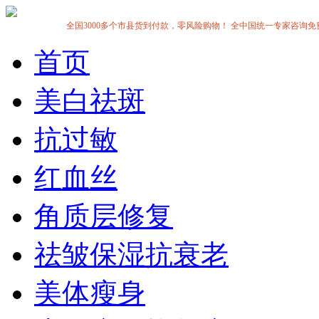
全国3000多个市县货到付款，零风险购物！ 全中国统一专家咨询免费热线:1
首页
美白祛斑
抗过敏
红血丝
角质层修复
祛皱保湿抗衰老
美体瘦身