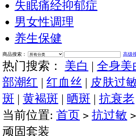
失眠痛经抑郁症
男女性调理
养生保健
商品搜索：
高级
热门搜索：
美白
|
全身美
部潮红
|
红血丝
|
皮肤过
斑
|
黄褐斑
|
晒斑
|
抗衰老
当前位置:
首页
抗过敏
>
>
顽固套装