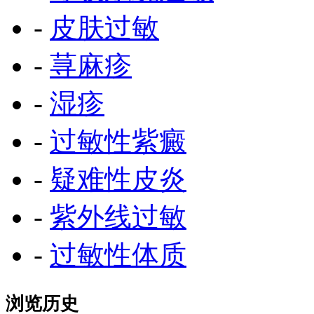
-
皮肤过敏
-
荨麻疹
-
湿疹
-
过敏性紫癜
-
疑难性皮炎
-
紫外线过敏
-
过敏性体质
浏览历史