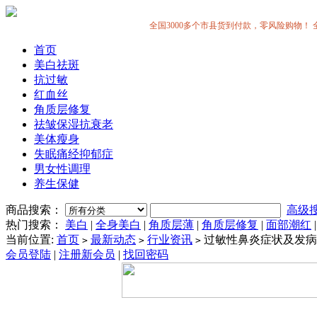
全国3000多个市县货到付款，零风险购物！ 全中国
首页
美白祛斑
抗过敏
红血丝
角质层修复
祛皱保湿抗衰老
美体瘦身
失眠痛经抑郁症
男女性调理
养生保健
商品搜索：
高级
热门搜索：
美白
|
全身美白
|
角质层薄
|
角质层修复
|
面部潮红
当前位置:
首页
最新动态
行业资讯
过敏性鼻炎症状及发病
>
>
>
会员登陆
|
注册新会员
|
找回密码