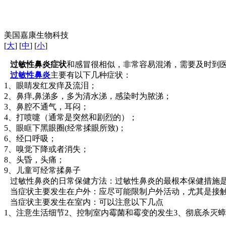
美国嘉康生物科技
[
大
] [
中
] [
小
]
过敏性鼻炎症状
和感冒很相似，非常容易混淆，需要及时到
过敏性鼻炎
主要有以下几种症状：
1、眼睛发红发痒及流泪；
2、鼻痒,鼻涕多，多为清水涕，感染时为脓涕；
3、鼻腔不通气，耳闷；
4、打喷嚏（通常是突然和剧烈的）；
5、眼眶下黑眼圈(经常揉眼所致)；
6、经口呼吸；
7、嗅觉下降或者消失；
8、头昏，头痛；
9、儿童可经常揉鼻子
过敏性鼻炎的日常保健方法：过敏性鼻炎的最根本保健措施是
当症状主要发生在户外：应尽可能限制户外活动，尤其是接触
当症状主要发生在室内：可以注意以下几点
1、注意生活细节2、控制室内霉菌和霉变的发生3、彻底杀灭