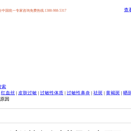
查
统一专家咨询免费热线:1388-988-5317
搜索
|
红血丝
|
皮肤过敏
|
过敏性体质
|
过敏性鼻炎
|
祛斑
|
黄褐斑
|
晒
原因