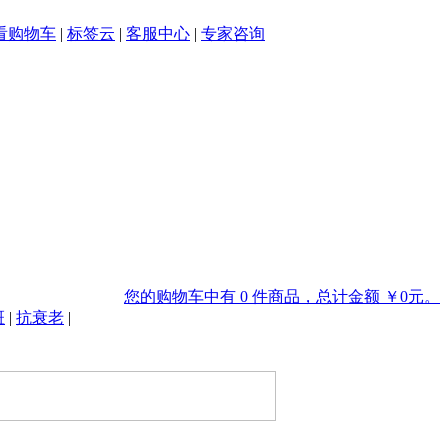
看购物车
|
标签云
|
客服中心
|
专家咨询
您的购物车中有 0 件商品，总计金额 ￥0元。
斑
|
抗衰老
|