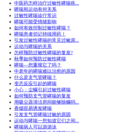
中医药怎样治疗过敏性哮喘疾...
哮喘和运动有何关系
过敏性哮喘诊疗常识
哮喘可能受情绪影响
如何有效控制过敏性哮喘？
哮喘患者切记持续用药！
引发过敏性哮喘的常见过敏原...
运动与哮喘的关系
怎样预防过敏性哮喘的复发?
秋季如何预防过敏性哮喘
哮喘—您重视它了吗？
中老年的哮喘难以治愈的原因
什么是支气管哮喘？
变态反应引起的哮喘
小心：尘螨引起过敏性哮喘
如何预防支气管哮喘的复发
用吸尘器清洁房间能够除螨吗...
香烟容易诱发哮喘
引发支气管哮喘过敏的原因
运动与哮喘一您知道它们之间...
哮喘病人可以游游泳