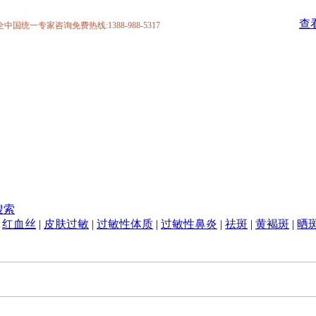
查
统一专家咨询免费热线:1388-988-5317
搜索
|
红血丝
|
皮肤过敏
|
过敏性体质
|
过敏性鼻炎
|
祛斑
|
黄褐斑
|
晒