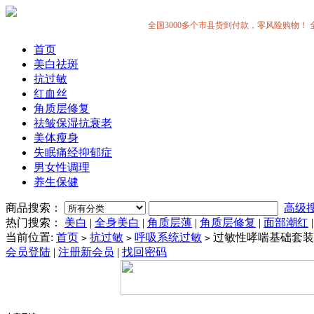
全国3000多个市县货到付款，零风险购物！ 全中国
首页
美白祛斑
抗过敏
红血丝
角质层修复
祛皱保湿抗衰老
美体瘦身
失眠痛经抑郁症
男女性调理
养生保健
商品搜索：
高级
热门搜索：
美白
|
全身美白
|
角质层薄
|
角质层修复
|
面部潮红
当前位置:
首页
抗过敏
呼吸系统过敏
过敏性哮喘基础套装
>
>
>
会员登陆
|
注册新会员
|
找回密码