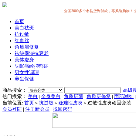
全国3000多个市县货到付款，零风险购物！ 全中国
首页
美白祛斑
抗过敏
红血丝
角质层修复
祛皱保湿抗衰老
美体瘦身
失眠痛经抑郁症
男女性调理
养生保健
商品搜索：
高级
热门搜索：
美白
|
全身美白
|
角质层薄
|
角质层修复
|
面部潮红
当前位置:
首页
抗过敏
疑难性皮炎
过敏性皮炎顽固套装
>
>
>
会员登陆
|
注册新会员
|
找回密码