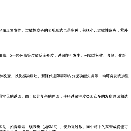
起而反复发作。过敏性皮炎的表现形式也是多种，包括小儿过敏性皮炎，紫外
组胺、5—羟色胺等过敏反应介质，过敏即可发生。例如对药物、食物、化纤
神改变、以及感染病灶、新陈代谢障碍和内分泌功能失调等，均可诱发或加重
最常见的诱因。由于如此复杂的原因，使得过敏性皮炎因众多的发病原因和诱
见，如青霉素、磺胺类（如SMZ）、安乃近过敏。而中药中的某些成份也可