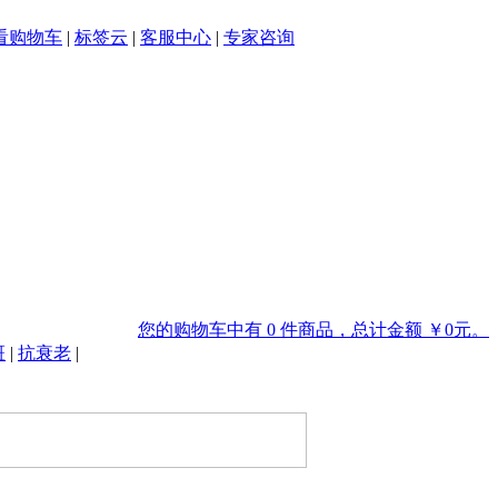
看购物车
|
标签云
|
客服中心
|
专家咨询
您的购物车中有 0 件商品，总计金额 ￥0元。
斑
|
抗衰老
|