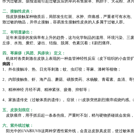
作为过敏原。据报道能引起过敏反应的草药有鱼腥草、鸦胆子、天花粉、冰
二、接触性皮炎：
指皮肤接触某种物质后，局部发生红斑、水肿、痒痛感，严重者可有水泡、
致过敏的物品，并停止接触，容易发生接触性皮炎的人多属于过敏人群。
三、有明显渗出：
近年来湿疹的发病率有上升的趋势，这与化学制品的滥用、环境污染、三废
丘疹、水泡、糜烂、渗出、结痂、脱屑、色素沉着；E剧烈瘙痒。
四、荨麻疹（风团、风疹块） 定义：
机体对各类刺激在皮肤上表现的一种血管神经性反应（皮下组织的小血管扩
病因：
1、外在接触冷、热、日光等刺激；蚊、虫叮咬；荨麻、漆树等植物；
2、内部接触鱼、虾、海产品、蘑菇、磺胺类药、水杨酸、青霉素、血清、寄
3、精神神经 月经不调、精神紧张、疲倦、抑郁等；
4、家族遗传史（过敏体质的遗传）。症状：㈠皮肤突然剧烈瘙痒或烧灼感。
五、皮肤划痕症：
皮肤瘙痒，用手抓后起一条条伤痕。严重时不划，稍与硬物挤碰就会发病，
六、紫外线过敏：
阳光中的UVA和UVB这两种穿透性紫外线，会直达皮肤真皮层，使过敏体质