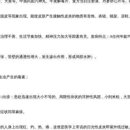
片、大黄等。中成药如六神丸、牛黄解毒片、复方当归注射液、丹参舒心片等。
脱皮等现象出现。能使皮肤产生接触性皮炎的物质有首饰、表链、镜架、凉鞋
治理不善、生活节奏加快、精神压力加大等因素有关。发病特点：A任何年龄均
张，管壁的通透性增大，发生渗出作用，形成局部水肿）。
生虫产生的毒素；
㈡出疹：患处迅速出现大小不等的、局限性块状的浮肿性风团，小到米粒，大
症状同荨麻疹。
的人身上出现红、灼、热、痛，这便是医学上常说的日光性皮炎即紫外线过敏。