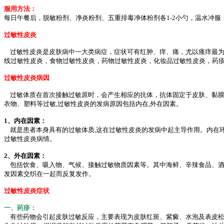
服用方法：
每日午餐后，脱敏粉剂、净炎粉剂、五重排毒净体粉剂各1-2小勺，温水冲服；
过敏性皮炎
过敏性皮炎是皮肤病中一大类病症，症状可有红肿、痒、痛，尤以瘙痒最为
线过敏性皮炎，食物过敏性皮炎，药物过敏性皮炎，化妆品过敏性皮炎，药
过敏性皮炎病因
过敏体质在首次接触过敏原时，会产生相应的抗体，抗体固定于皮肤、黏膜
衣物、塑料等过敏,过敏性皮炎的发病原因包括内在,外在因素。
1、内在因素：
就是患者本身具有的过敏体质,这在过敏性皮炎的发病中起主导作用。内在
过敏性皮炎病情。
2、外在因素：
包括饮食、吸入物、气候、接触过敏物质因素等。其中海鲜、辛辣食品、酒
发因素交织在一起而反复发作。
过敏性皮炎症状
一、药疹：
有些药物会引起皮肤过敏反应，主要表现为皮肤红斑、紫癜、水泡及表皮松