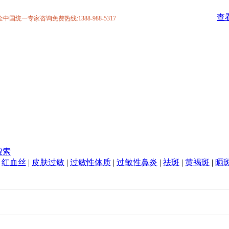
查
统一专家咨询免费热线:1388-988-5317
搜索
|
红血丝
|
皮肤过敏
|
过敏性体质
|
过敏性鼻炎
|
祛斑
|
黄褐斑
|
晒