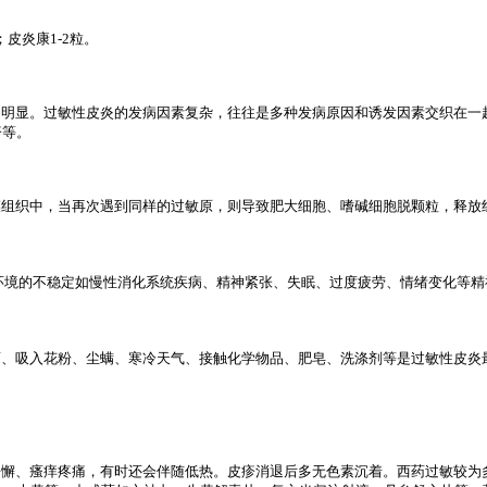
皮炎康1-2粒。
明显。过敏性皮炎的发病因素复杂，往往是多种发病原因和诱发因素交织在一
疹等。
组织中，当再次遇到同样的过敏原，则导致肥大细胞、嗜碱细胞脱颗粒，释放
环境的不稳定如慢性消化系统疾病、精神紧张、失眠、过度疲劳、情绪变化等精
、吸入花粉、尘螨、寒冷天气、接触化学物品、肥皂、洗涤剂等是过敏性皮炎
懈、瘙痒疼痛，有时还会伴随低热。皮疹消退后多无色素沉着。西药过敏较为多