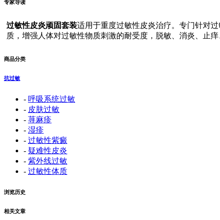
专家导读
过敏性皮炎顽固套装
适用于重度过敏性皮炎治疗。专门针对过
质，增强人体对过敏性物质刺激的耐受度，脱敏、消炎、止痒
商品分类
抗过敏
-
呼吸系统过敏
-
皮肤过敏
-
荨麻疹
-
湿疹
-
过敏性紫癜
-
疑难性皮炎
-
紫外线过敏
-
过敏性体质
浏览历史
相关文章