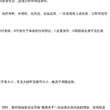
药疹发生后，必须立即停用该类药。
、化纤布料、外用药、化学品、化妆品等。一旦发现有上述症状，立即寻找导
可发病；B可发生于体表的任何部位；C反复发作；D局部或全身可见红斑、
至手掌大小，常见为指甲至硬币大小，略高于周围皮肤。
同时，紫外线辐射还会导致"健康杀手"--自由基在体内急剧增加，使局部皮