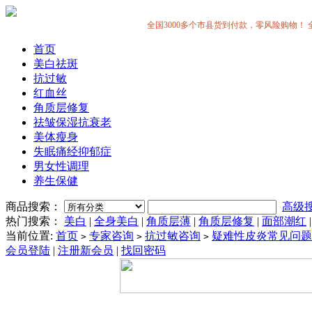
全国3000多个市县货到付款，零风险购物！ 全中国
首页
美白祛斑
抗过敏
红血丝
角质层修复
祛皱保湿抗衰老
美体瘦身
失眠痛经抑郁症
男女性调理
养生保健
商品搜索：
高级
热门搜索：
美白
|
全身美白
|
角质层薄
|
角质层修复
|
面部潮红
当前位置:
首页
专家咨询
抗过敏咨询
疑难性皮炎常见问题
>
>
>
会员登陆
|
注册新会员
|
找回密码