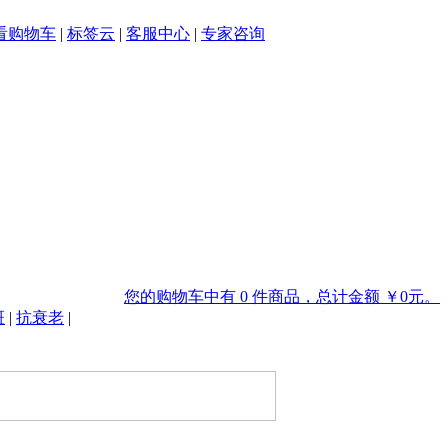
看购物车
|
标签云
|
客服中心
|
专家咨询
您的购物车中有 0 件商品，总计金额 ￥0元。
斑
|
抗衰老
|