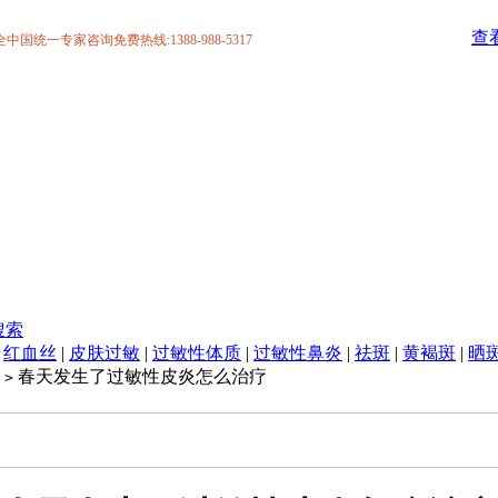
查
统一专家咨询免费热线:1388-988-5317
搜索
|
红血丝
|
皮肤过敏
|
过敏性体质
|
过敏性鼻炎
|
祛斑
|
黄褐斑
|
晒
春天发生了过敏性皮炎怎么治疗
>