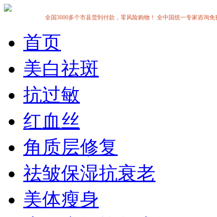
全国3000多个市县货到付款，零风险购物！ 全中国统一专家咨询免费热线:1
首页
美白祛斑
抗过敏
红血丝
角质层修复
祛皱保湿抗衰老
美体瘦身