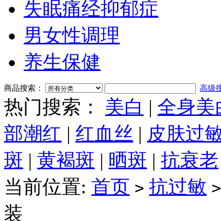
失眠痛经抑郁症
男女性调理
养生保健
商品搜索：
高级
热门搜索：
美白
|
全身美
部潮红
|
红血丝
|
皮肤过
斑
|
黄褐斑
|
晒斑
|
抗衰老
当前位置:
首页
抗过敏
>
>
装