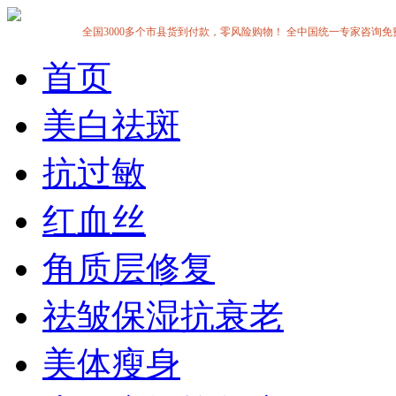
全国3000多个市县货到付款，零风险购物！ 全中国统一专家咨询免费热线:1
首页
美白祛斑
抗过敏
红血丝
角质层修复
祛皱保湿抗衰老
美体瘦身