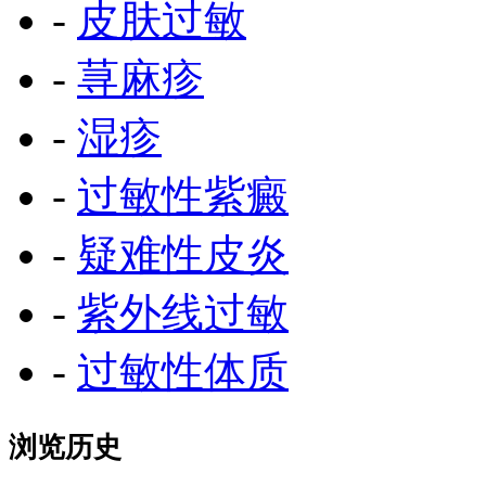
-
皮肤过敏
-
荨麻疹
-
湿疹
-
过敏性紫癜
-
疑难性皮炎
-
紫外线过敏
-
过敏性体质
浏览历史