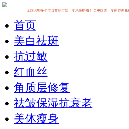
全国3000多个市县货到付款，零风险购物！ 全中国统一专家咨询免费热线:1
首页
美白祛斑
抗过敏
红血丝
角质层修复
祛皱保湿抗衰老
美体瘦身