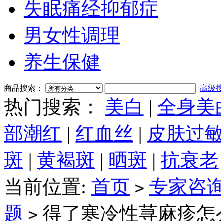
失眠痛经抑郁症
男女性调理
养生保健
商品搜索：
高级
热门搜索：
美白
|
全身美
部潮红
|
红血丝
|
皮肤过
斑
|
黄褐斑
|
晒斑
|
抗衰老
当前位置:
首页
专家咨
>
题
得了寒冷性荨麻疹怎
>