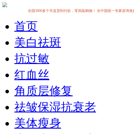
全国3000多个市县货到付款，零风险购物！ 全中国统一专家咨询免费热线:1
首页
美白祛斑
抗过敏
红血丝
角质层修复
祛皱保湿抗衰老
美体瘦身