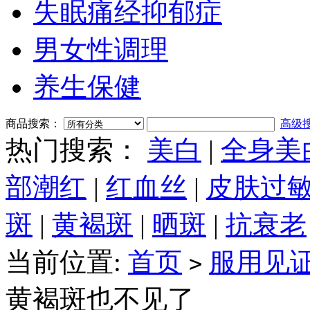
失眠痛经抑郁症
男女性调理
养生保健
商品搜索：
高级
热门搜索：
美白
|
全身美
部潮红
|
红血丝
|
皮肤过
斑
|
黄褐斑
|
晒斑
|
抗衰老
当前位置:
首页
服用见
>
黄褐斑也不见了