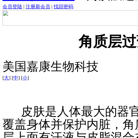
会员登陆
|
注册新会员
|
找回密码
角质层过
美国嘉康生物科技
[
大
] [
中
] [
小
]
皮肤是人体最大的器官
覆盖身体并保护内脏，角
层上面有汗液与皮脂混合