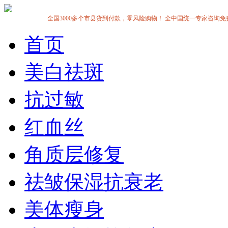
全国3000多个市县货到付款，零风险购物！ 全中国统一专家咨询免费热线:1
首页
美白祛斑
抗过敏
红血丝
角质层修复
祛皱保湿抗衰老
美体瘦身