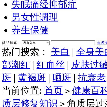
失眠痛经抑郁症
男女性调理
养生保健
商品搜索：
高级
热门搜索：
美白
|
全身美
部潮红
|
红血丝
|
皮肤过
斑
|
黄褐斑
|
晒斑
|
抗衰老
当前位置:
首页
健康百
>
质层修复知识
角质层过
>