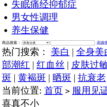
失眠痛经抑郁症
男女性调理
养生保健
商品搜索：
高级
热门搜索：
美白
|
全身美
部潮红
|
红血丝
|
皮肤过
斑
|
黄褐斑
|
晒斑
|
抗衰老
当前位置:
首页
服用见
>
喜真不小