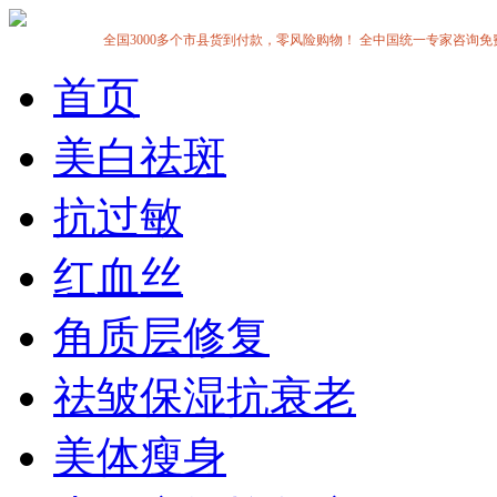
全国3000多个市县货到付款，零风险购物！ 全中国统一专家咨询免费热线:1
首页
美白祛斑
抗过敏
红血丝
角质层修复
祛皱保湿抗衰老
美体瘦身