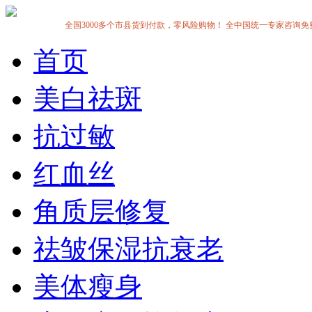
全国3000多个市县货到付款，零风险购物！ 全中国统一专家咨询免费热线:1
首页
美白祛斑
抗过敏
红血丝
角质层修复
祛皱保湿抗衰老
美体瘦身