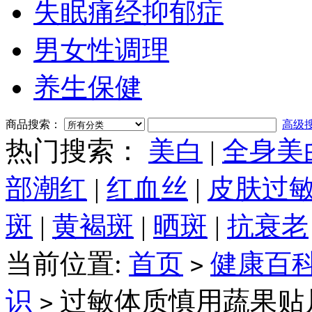
失眠痛经抑郁症
男女性调理
养生保健
商品搜索：
高级
热门搜索：
美白
|
全身美
部潮红
|
红血丝
|
皮肤过
斑
|
黄褐斑
|
晒斑
|
抗衰老
当前位置:
首页
健康百
>
识
过敏体质慎用蔬果贴
>