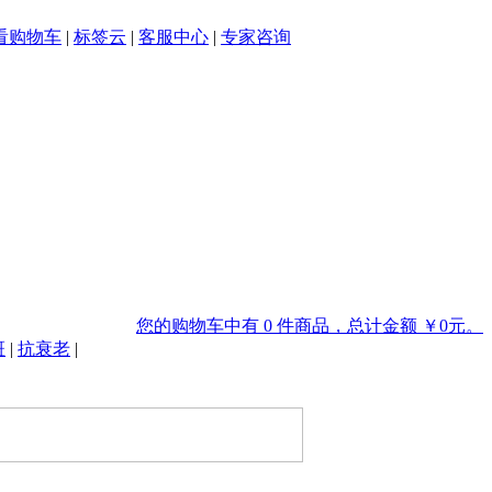
看购物车
|
标签云
|
客服中心
|
专家咨询
您的购物车中有 0 件商品，总计金额 ￥0元。
斑
|
抗衰老
|