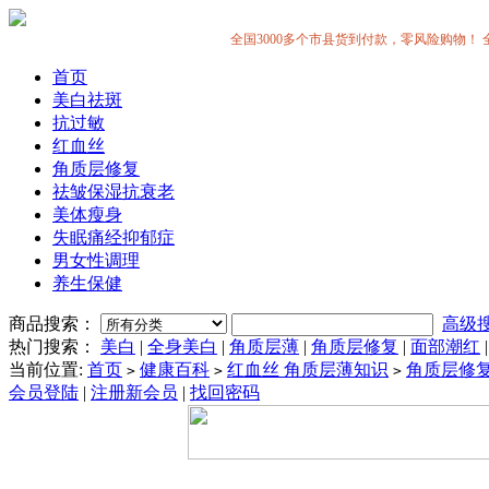
全国3000多个市县货到付款，零风险购物！ 全中国
首页
美白祛斑
抗过敏
红血丝
角质层修复
祛皱保湿抗衰老
美体瘦身
失眠痛经抑郁症
男女性调理
养生保健
商品搜索：
高级
热门搜索：
美白
|
全身美白
|
角质层薄
|
角质层修复
|
面部潮红
当前位置:
首页
健康百科
红血丝 角质层薄知识
角质层修
>
>
>
会员登陆
|
注册新会员
|
找回密码