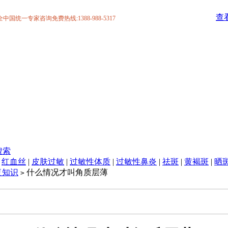
查
统一专家咨询免费热线:1388-988-5317
搜索
|
红血丝
|
皮肤过敏
|
过敏性体质
|
过敏性鼻炎
|
祛斑
|
黄褐斑
|
晒
复知识
什么情况才叫角质层薄
>