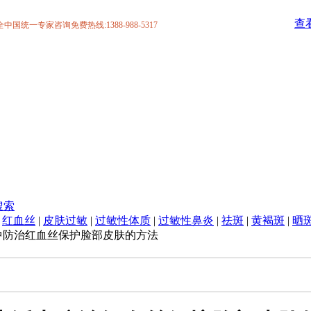
查
统一专家咨询免费热线:1388-988-5317
搜索
|
红血丝
|
皮肤过敏
|
过敏性体质
|
过敏性鼻炎
|
祛斑
|
黄褐斑
|
晒
中防治红血丝保护脸部皮肤的方法