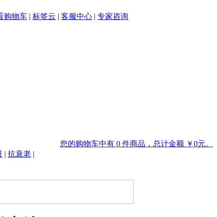
看购物车
|
标签云
|
客服中心
|
专家咨询
您的购物车中有 0 件商品，总计金额 ￥0元。
斑
|
抗衰老
|