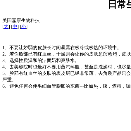
日常
美国嘉康生物科技
[
大
] [
中
] [
小
]
1、不要让娇弱的皮肤长时间暴露在极冷或极热的环境中。
2、若你脸部已有红血丝，干燥则会让你的皮肤愈演愈烈，皮
3、选择性质温和的洁面奶和爽肤水。
4、去美容院时也最好不要用蒸汽蒸脸，甚至是洗澡时，也尽
5、脸部有红血丝的皮肤的表皮层已经非常薄，去角质产品只
严重。
6、避免任何会使毛细血管膨胀的东西---比如热，辣，酒精，