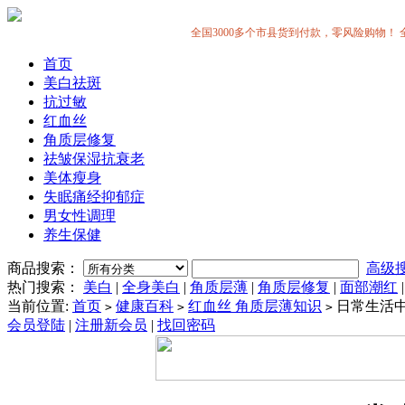
全国3000多个市县货到付款，零风险购物！ 全中国
首页
美白祛斑
抗过敏
红血丝
角质层修复
祛皱保湿抗衰老
美体瘦身
失眠痛经抑郁症
男女性调理
养生保健
商品搜索：
高级
热门搜索：
美白
|
全身美白
|
角质层薄
|
角质层修复
|
面部潮红
当前位置:
首页
健康百科
红血丝 角质层薄知识
日常生活
>
>
>
会员登陆
|
注册新会员
|
找回密码