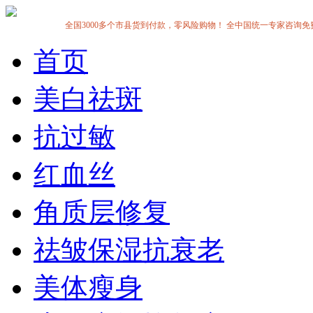
全国3000多个市县货到付款，零风险购物！ 全中国统一专家咨询免费热线:1
首页
美白祛斑
抗过敏
红血丝
角质层修复
祛皱保湿抗衰老
美体瘦身