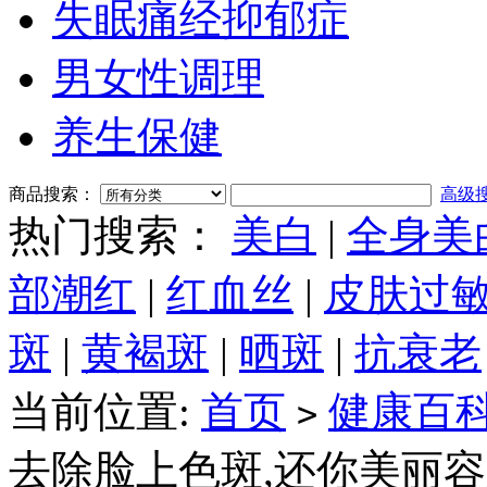
失眠痛经抑郁症
男女性调理
养生保健
商品搜索：
高级
热门搜索：
美白
|
全身美
部潮红
|
红血丝
|
皮肤过
斑
|
黄褐斑
|
晒斑
|
抗衰老
当前位置:
首页
健康百
>
去除脸上色斑,还你美丽