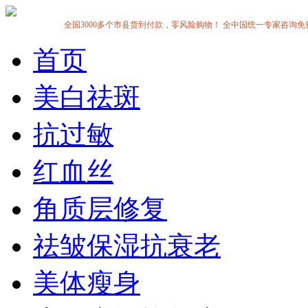
全国3000多个市县货到付款，零风险购物！ 全中国统一专家咨询免费热线:1
首页
美白祛斑
抗过敏
红血丝
角质层修复
祛皱保湿抗衰老
美体瘦身