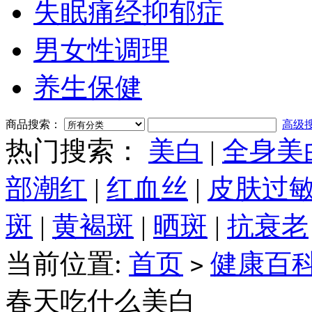
失眠痛经抑郁症
男女性调理
养生保健
商品搜索：
高级
热门搜索：
美白
|
全身美
部潮红
|
红血丝
|
皮肤过
斑
|
黄褐斑
|
晒斑
|
抗衰老
当前位置:
首页
健康百
>
春天吃什么美白