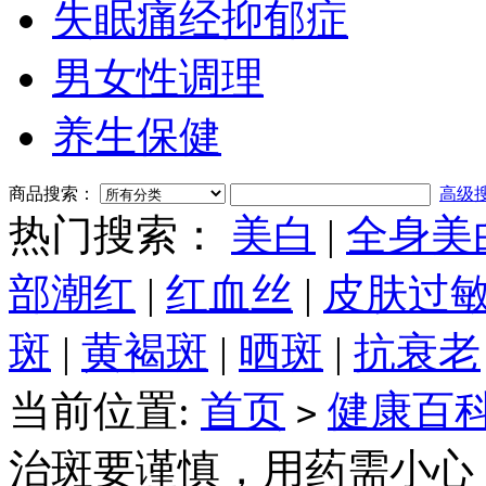
失眠痛经抑郁症
男女性调理
养生保健
商品搜索：
高级
热门搜索：
美白
|
全身美
部潮红
|
红血丝
|
皮肤过
斑
|
黄褐斑
|
晒斑
|
抗衰老
当前位置:
首页
健康百
>
治斑要谨慎，用药需小心