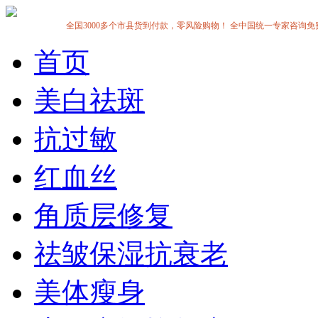
全国3000多个市县货到付款，零风险购物！ 全中国统一专家咨询免费热线:1
首页
美白祛斑
抗过敏
红血丝
角质层修复
祛皱保湿抗衰老
美体瘦身