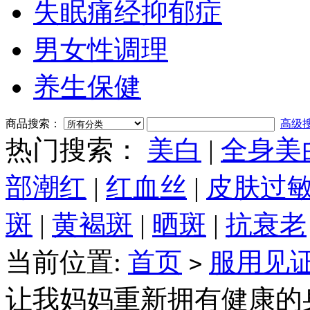
失眠痛经抑郁症
男女性调理
养生保健
商品搜索：
高级
热门搜索：
美白
|
全身美
部潮红
|
红血丝
|
皮肤过
斑
|
黄褐斑
|
晒斑
|
抗衰老
当前位置:
首页
服用见
>
让我妈妈重新拥有健康的