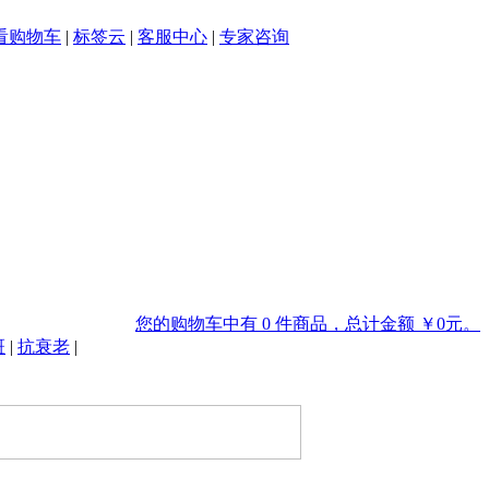
看购物车
|
标签云
|
客服中心
|
专家咨询
您的购物车中有 0 件商品，总计金额 ￥0元。
斑
|
抗衰老
|