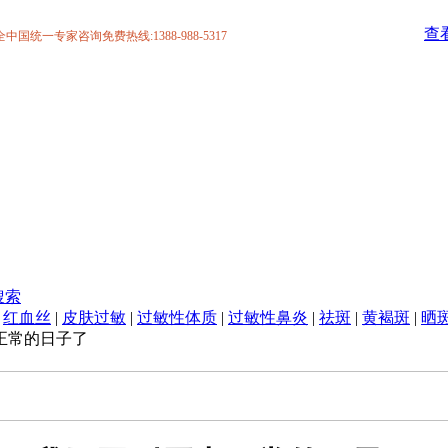
查
统一专家咨询免费热线:1388-988-5317
搜索
|
红血丝
|
皮肤过敏
|
过敏性体质
|
过敏性鼻炎
|
祛斑
|
黄褐斑
|
晒
正常的日子了