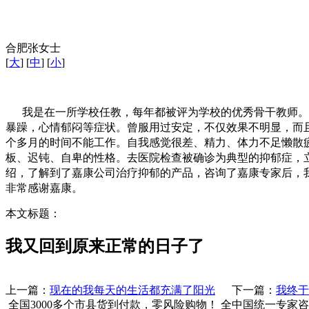
合肥张女士
[
大
] [
中
] [
小
]
我是在一所学校任教，每年都被评为学校的优秀骨干教师。我
暴躁，心情郁闷等症状。曾服用过安定，不仅效果不明显，而
个多月的时间不能工作。自我感觉很差、精力、体力不足懒散
板、迟钝、自卑的性格。去医院检查被确诊为典型的抑郁症，
绍，了解到了嘉康公司治疗抑郁的产品，咨询了嘉康专家后，
非常感谢嘉康。
本文标题：
我又回到原来正常的日子了
上一篇：
现在的我每天的生活都充满了阳光
下一篇：
我终于
全国3000多个市县
货到付款，零风险购物！
全中国统一专家咨