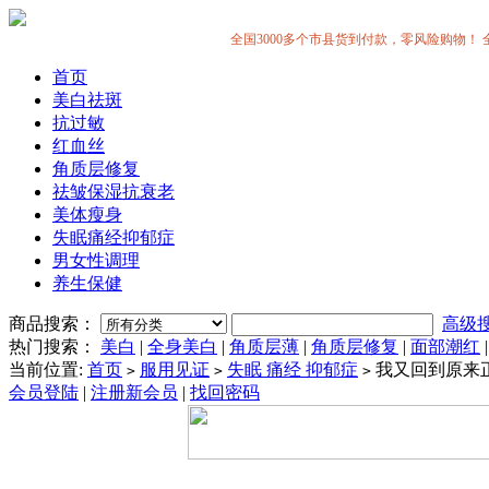
全国3000多个市县货到付款，零风险购物！ 全中国
首页
美白祛斑
抗过敏
红血丝
角质层修复
祛皱保湿抗衰老
美体瘦身
失眠痛经抑郁症
男女性调理
养生保健
商品搜索：
高级
热门搜索：
美白
|
全身美白
|
角质层薄
|
角质层修复
|
面部潮红
当前位置:
首页
服用见证
失眠 痛经 抑郁症
我又回到原来
>
>
>
会员登陆
|
注册新会员
|
找回密码