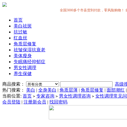
全国3000多个市县货到付款，零风险购物！ 全中国
首页
美白祛斑
抗过敏
红血丝
角质层修复
祛皱保湿抗衰老
美体瘦身
失眠痛经抑郁症
男女性调理
养生保健
商品搜索：
高级
热门搜索：
美白
|
全身美白
|
角质层薄
|
角质层修复
|
面部潮红
当前位置:
首页
专家咨询
男女性调理咨询
女性调理常见问
>
>
>
会员登陆
|
注册新会员
|
找回密码