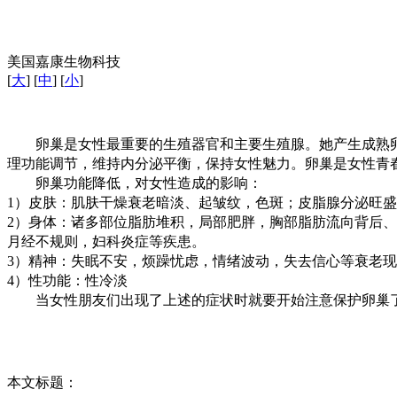
美国嘉康生物科技
[
大
] [
中
] [
小
]
卵巢是女性最重要的生殖器官和主要生殖腺。她产生成熟卵
理功能调节，维持内分泌平衡，保持女性魅力。卵巢是女性青春
卵巢功能降低，对女性造成的影响：
1）皮肤：肌肤干燥衰老暗淡、起皱纹，色斑；皮脂腺分泌旺
2）身体：诸多部位脂肪堆积，局部肥胖，胸部脂肪流向背后
月经不规则，妇科炎症等疾患。
3）精神：失眠不安，烦躁忧虑，情绪波动，失去信心等衰老
4）性功能：性冷淡
当女性朋友们出现了上述的症状时就要开始注意保护卵巢了
本文标题：