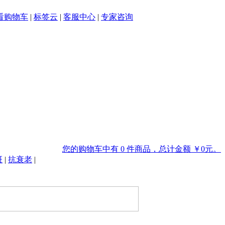
看购物车
|
标签云
|
客服中心
|
专家咨询
您的购物车中有 0 件商品，总计金额 ￥0元。
斑
|
抗衰老
|