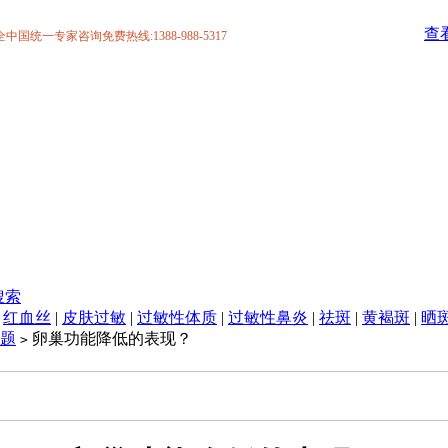
查
统一专家咨询免费热线:1388-988-5317
搜索
|
红血丝
|
皮肤过敏
|
过敏性体质
|
过敏性鼻炎
|
祛斑
|
黄褐斑
|
晒
题
卵巢功能降低的表现？
>