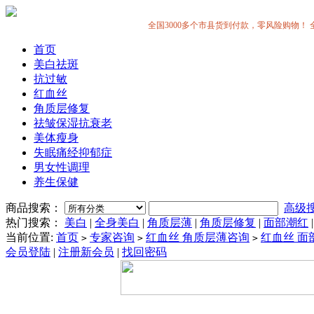
全国3000多个市县货到付款，零风险购物！ 全中国
首页
美白祛斑
抗过敏
红血丝
角质层修复
祛皱保湿抗衰老
美体瘦身
失眠痛经抑郁症
男女性调理
养生保健
商品搜索：
高级
热门搜索：
美白
|
全身美白
|
角质层薄
|
角质层修复
|
面部潮红
当前位置:
首页
专家咨询
红血丝 角质层薄咨询
红血丝 面
>
>
>
会员登陆
|
注册新会员
|
找回密码