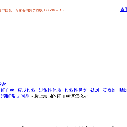
查
统一专家咨询免费热线:1388-988-5317
搜索
|
红血丝
|
皮肤过敏
|
过敏性体质
|
过敏性鼻炎
|
祛斑
|
黄褐斑
|
晒
部潮红常见问题
脸上顽固的红血丝该怎么办
>