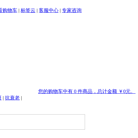
看购物车
|
标签云
|
客服中心
|
专家咨询
您的购物车中有 0 件商品，总计金额 ￥0元。
斑
|
抗衰老
|