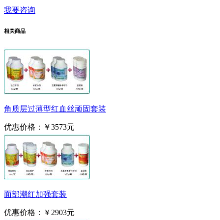
我要咨询
相关商品
角质层过薄型红血丝顽固套装
优惠价格：
￥3573元
面部潮红加强套装
优惠价格：
￥2903元