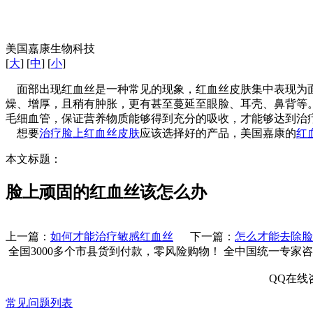
美国嘉康生物科技
[
大
] [
中
] [
小
]
面部出现红血丝是一种常见的现象，红血丝皮肤集中表现为面
燥、增厚，且稍有肿胀，更有甚至蔓延至眼脸、耳壳、鼻背等
毛细血管，保证营养物质能够得到充分的吸收，才能够达到治
想要
治疗脸上红血丝皮肤
应该选择好的产品，美国嘉康的
红
本文标题：
脸上顽固的红血丝该怎么办
上一篇：
如何才能治疗敏感红血丝
下一篇：
怎么才能去除脸
全国3000多个市县
货到付款，零风险购物！
全中国统一专家咨
QQ在线
常见问题列表