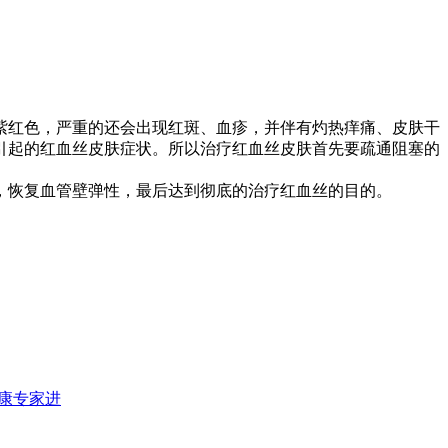
紫红色，严重的还会出现红斑、血疹，并伴有灼热痒痛、皮肤干
引起的红血丝皮肤症状。所以治疗红血丝皮肤首先要疏通阻塞的
，恢复血管壁弹性，最后达到彻底的治疗红血丝的目的。
qnajp
,
ansoso
,
healthgui
,
answerscho
,
creakme