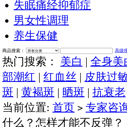
失眠痛经抑郁症
男女性调理
养生保健
商品搜索：
高级
热门搜索：
美白
|
全身美
部潮红
|
红血丝
|
皮肤过
斑
|
黄褐斑
|
晒斑
|
抗衰老
当前位置:
首页
专家咨
>
什么？怎样才能不反弹？