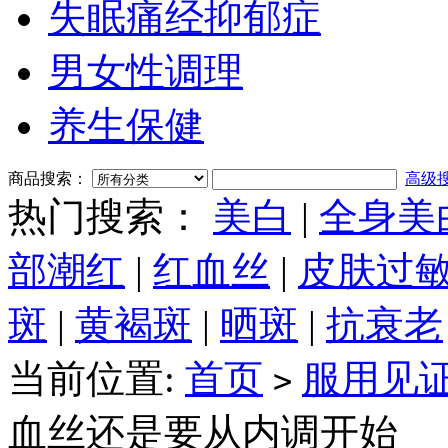
失眠痛经抑郁症
男女性调理
养生保健
商品搜索：
高级
热门搜索：
美白
|
全身美
部潮红
|
红血丝
|
皮肤过
斑
|
黄褐斑
|
晒斑
|
抗衰老
当前位置:
首页
服用见
>
血丝还是要从内调开始