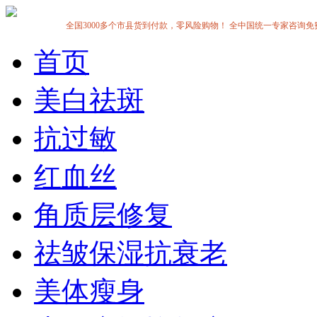
全国3000多个市县货到付款，零风险购物！ 全中国统一专家咨询免费热线:1
首页
美白祛斑
抗过敏
红血丝
角质层修复
祛皱保湿抗衰老
美体瘦身