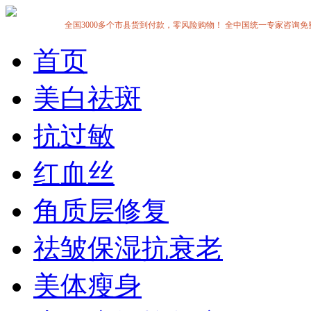
全国3000多个市县货到付款，零风险购物！ 全中国统一专家咨询免费热线:1
首页
美白祛斑
抗过敏
红血丝
角质层修复
祛皱保湿抗衰老
美体瘦身