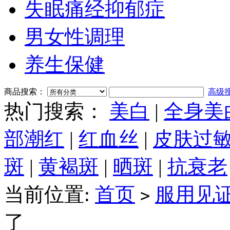
失眠痛经抑郁症
男女性调理
养生保健
商品搜索：
高级
热门搜索：
美白
|
全身美
部潮红
|
红血丝
|
皮肤过
斑
|
黄褐斑
|
晒斑
|
抗衰老
当前位置:
首页
服用见
>
了