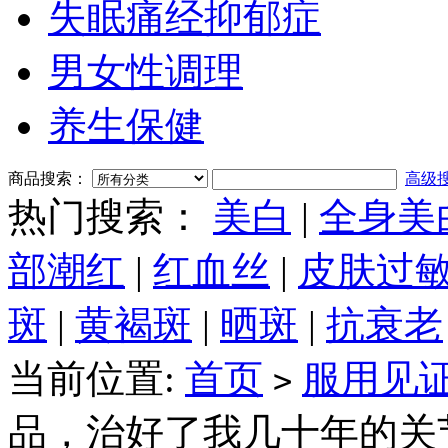
失眠痛经抑郁症
男女性调理
养生保健
商品搜索：
高级
热门搜索：
美白
|
全身美
部潮红
|
红血丝
|
皮肤过
斑
|
黄褐斑
|
晒斑
|
抗衰老
当前位置:
首页
服用见
>
品，治好了我几十年的关