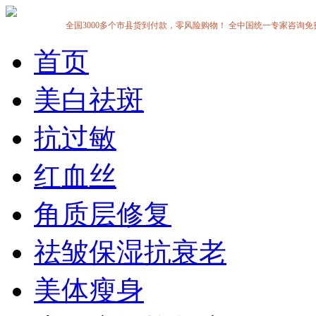
全国3000多个市县货到付款，零风险购物！ 全中国统一专家咨询免费热线:1
首页
美白祛斑
抗过敏
红血丝
角质层修复
祛皱保湿抗衰老
美体瘦身