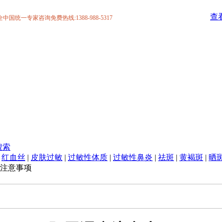
查
统一专家咨询免费热线:1388-988-5317
搜索
|
红血丝
|
皮肤过敏
|
过敏性体质
|
过敏性鼻炎
|
祛斑
|
黄褐斑
|
晒
注意事项