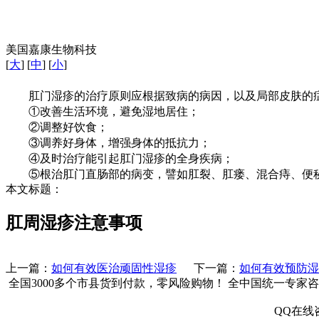
美国嘉康生物科技
[
大
] [
中
] [
小
]
肛门湿疹的治疗原则应根据致病的病因，以及局部皮肤的症
①改善生活环境，避免湿地居住；
②调整好饮食；
③调养好身体，增强身体的抵抗力；
④及时治疗能引起肛门湿疹的全身疾病；
⑤根治肛门直肠部的病变，譬如肛裂、肛瘘、混合痔、便秘
本文标题：
肛周湿疹注意事项
上一篇：
如何有效医治顽固性湿疹
下一篇：
如何有效预防湿
全国3000多个市县
货到付款，零风险购物！
全中国统一专家咨
QQ在线