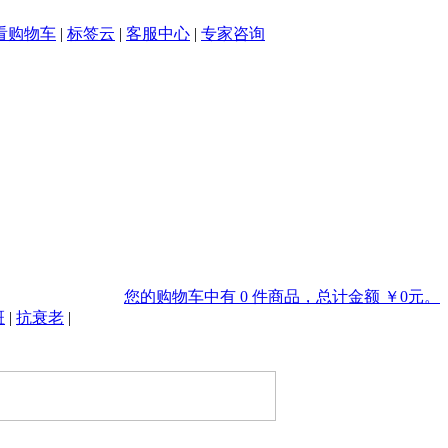
看购物车
|
标签云
|
客服中心
|
专家咨询
您的购物车中有 0 件商品，总计金额 ￥0元。
斑
|
抗衰老
|