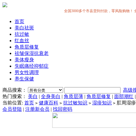
全国3000多个市县货到付款，零风险购物！ 全中国
首页
美白祛斑
抗过敏
红血丝
角质层修复
祛皱保湿抗衰老
美体瘦身
失眠痛经抑郁症
男女性调理
养生保健
商品搜索：
高级
热门搜索：
美白
|
全身美白
|
角质层薄
|
角质层修复
|
面部潮红
当前位置:
首页
健康百科
抗过敏知识
湿疹知识
肛周湿疹
>
>
>
>
会员登陆
|
注册新会员
|
找回密码