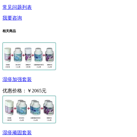
常见问题列表
我要咨询
相关商品
湿疹加强套装
优惠价格：
￥2065元
湿疹顽固套装