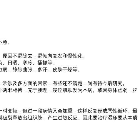
不愈。
。原因不易除去，易倾向复发和慢性化。
染、日晒、寒冷、搔抓等。
虫病，静脉曲张，多汗，皮肤干燥等。
常涉及多方面的因素，有些还不清楚，尚有待今后研究。
外两邪相搏，充于腠理，浸淫肌肤发为本病。或因身体虚弱，脾
时变轻，但过一段病情又会加重，这样反复形成恶性循环。最
膜破裂释放出组织胺，产生过敏反应。因此要治疗湿疹要从本质