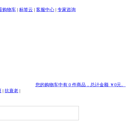
看购物车
|
标签云
|
客服中心
|
专家咨询
您的购物车中有 0 件商品，总计金额 ￥0元。
斑
|
抗衰老
|