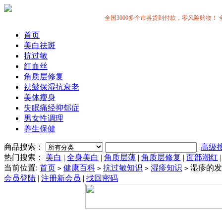
全国3000多个市县货到付款，零风险购物！ 全中国
首页
美白祛斑
抗过敏
红血丝
角质层修复
祛皱保湿抗衰老
美体瘦身
失眠痛经抑郁症
男女性调理
养生保健
商品搜索：
高级
热门搜索：
美白
|
全身美白
|
角质层薄
|
角质层修复
|
面部潮红
当前位置:
首页
健康百科
抗过敏知识
湿疹知识
湿疹的发
>
>
>
>
会员登陆
|
注册新会员
|
找回密码