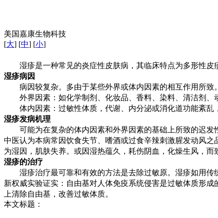
美国嘉康生物科技
[
大
] [
中
] [
小
]
湿疹是一种常见的炎症性皮肤病，其临床特点为多形性皮疹
湿疹病因
病因较复杂。多由于某些外界或体内因素的相互作用所致。
外界因素：如化学制剂、化妆品、香料、染料、清洁剂、动
体内因素：过敏性体质，代谢、内分泌或消化道功能紊乱，
湿疹发病机理
可能为在复杂的体内因素和外界因素的基础上所致的迟发性
中医认为本病常因饮食失节、嗜酒或过食辛辣刺激腥发动风之
为湿因，肌肤失养。或因湿热蕴久，耗伤阴血，化燥生风，而
湿疹的治疗
湿疹治疗最可靠和有效的方法是去除过敏原。湿疹如用传统
新权威实验证实：自由基对人体免疫系统侵害是过敏体质形成
上清除自由基，改善过敏体质。
本文标题：