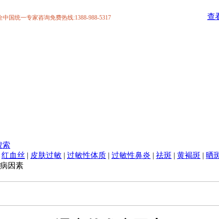
查
统一专家咨询免费热线:1388-988-5317
搜索
|
红血丝
|
皮肤过敏
|
过敏性体质
|
过敏性鼻炎
|
祛斑
|
黄褐斑
|
晒
病因素