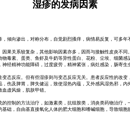
湿疹的发病因素
，倾向渗出，对称分布，自觉剧烈搔痒，病情易反复，可多年
因果关系较复杂，其他影响因素亦多，因而与接触性皮炎不同
物毒素、蛋类、鱼虾及牛奶等异性蛋白、花粉、尘埃、细菌感
神经精神功能障碍，过度疲劳，精神紧张，病灶感染，肠寄生
变态反应。但有些湿疹则与变态反应无关。患者反应性的改变，
品，伤及脾胃，脾失健运，致使湿热内蕴，又外感风湿热邪，内
致血虚风燥，肌肤甲错。
的控制的方法治疗，如激素类，抗组胺类，消炎类药物治疗，一
的基础，自由基直接氧化人体的肥大细胞和嗜碱细胞，导致细胞