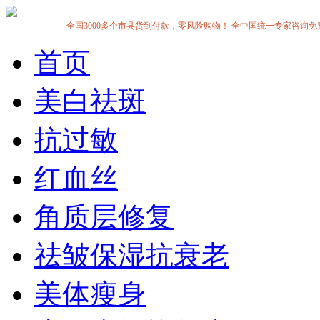
全国3000多个市县货到付款，零风险购物！ 全中国统一专家咨询免费热线:1
首页
美白祛斑
抗过敏
红血丝
角质层修复
祛皱保湿抗衰老
美体瘦身