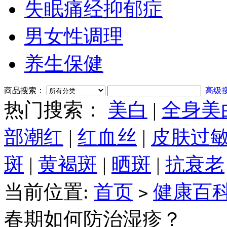
失眠痛经抑郁症
男女性调理
养生保健
商品搜索：
高级
热门搜索：
美白
|
全身美
部潮红
|
红血丝
|
皮肤过
斑
|
黄褐斑
|
晒斑
|
抗衰老
当前位置:
首页
健康百
>
春期如何防治湿疹？