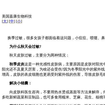
美国嘉康生物科技
[
大
] [
中
] [
小
]
换季过敏，很多女孩子都面临着这问题，小痘痘、喷嚏、鼻涕
为什么秋天会过敏?
秋天皮肤过敏，主要分为两种情况：
秋季皮炎
这是一种光感性皮肤病，主要原因是皮肤对阳光
阳光还不及夏天厉害，为啥还会受伤?因为冬季阳光中的紫外
增高，皮肤的表皮细胞也更易受到紫外线的伤害，导致皮肤毛细
解决小锦囊：
向皮肤科医生咨询，不要用热水烫或蒸面等方法来解痒，停
多吃新鲜蔬菜和豆制品，也可多食用糯米、芝麻、花生、核桃