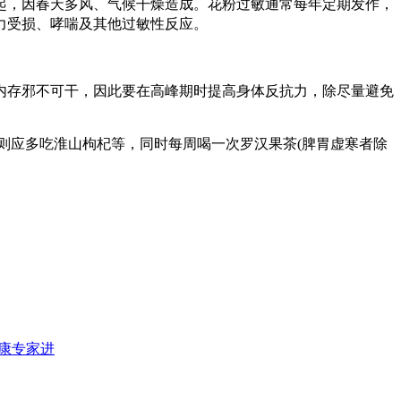
起，因春天多风、气候干燥造成。花粉过敏通常每年定期发作，
力受损、哮喘及其他过敏性反应。
存邪不可干，因此要在高峰期时提高身体反抗力，除尽量避免
应多吃淮山枸杞等，同时每周喝一次罗汉果茶(脾胃虚寒者除
qnajp
,
ansoso
,
healthgui
,
answerscho
,
creakme