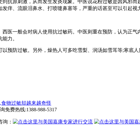
受到抗原刺激，从而发生发炎现象。中医说花粉过敏是因风邪而
如发痒、流眼泪鼻水、打喷嚏鼻塞等，严重的话甚至可以引起视
西医一般会对病人使用抗过敏药。中医则重在预防，认为正气内
抗能力。
预防过敏。另外，燥热人可多吃雪梨、润汤如雪耳等;寒底人则
,食物过敏却越来越奇怪
询免费热线:
1388-988-5317
咨询：