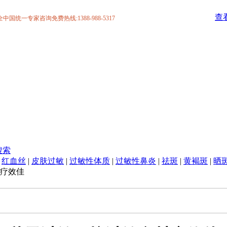
查
统一专家咨询免费热线:1388-988-5317
搜索
|
红血丝
|
皮肤过敏
|
过敏性体质
|
过敏性鼻炎
|
祛斑
|
黄褐斑
|
晒
疗效佳