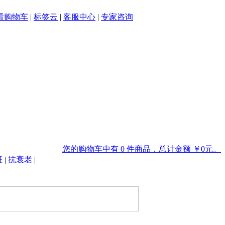
看购物车
|
标签云
|
客服中心
|
专家咨询
您的购物车中有 0 件商品，总计金额 ￥0元。
斑
|
抗衰老
|