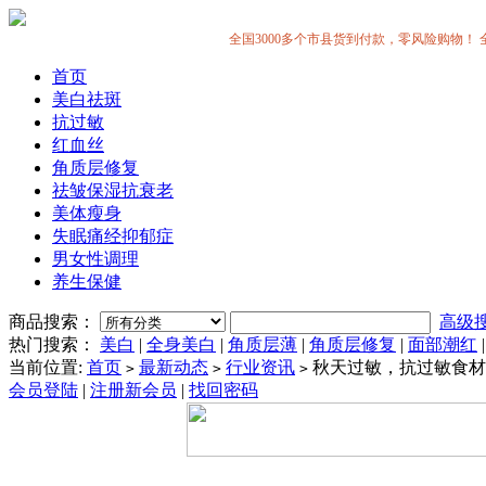
全国3000多个市县货到付款，零风险购物！ 全中国
首页
美白祛斑
抗过敏
红血丝
角质层修复
祛皱保湿抗衰老
美体瘦身
失眠痛经抑郁症
男女性调理
养生保健
商品搜索：
高级
热门搜索：
美白
|
全身美白
|
角质层薄
|
角质层修复
|
面部潮红
当前位置:
首页
最新动态
行业资讯
秋天过敏，抗过敏食材
>
>
>
会员登陆
|
注册新会员
|
找回密码