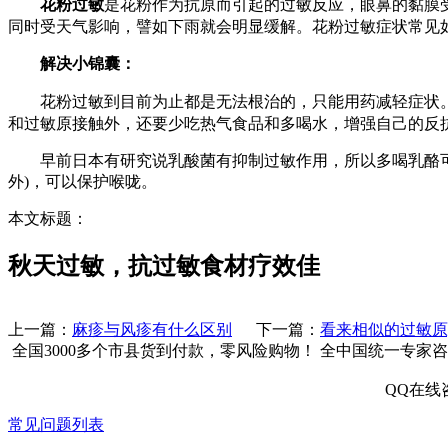
花粉过敏
是花粉作为抗原而引起的过敏反应，眼鼻的黏膜
同时受天气影响，譬如下雨就会明显缓解。花粉过敏症状常见
解决小锦囊：
花粉过敏到目前为止都是无法根治的，只能用药减轻症状。
和过敏原接触外，还要少吃热气食品和多喝水，增强自己的反
早前日本有研究说乳酸菌有抑制过敏作用，所以多喝乳酪可以
外)，可以保护喉咙。
本文标题：
秋天过敏，抗过敏食材疗效佳
上一篇：
麻疹与风疹有什么区别
下一篇：
看来相似的过敏原
全国3000多个市县
货到付款，零风险购物！
全中国统一专家咨
QQ在线
常见问题列表