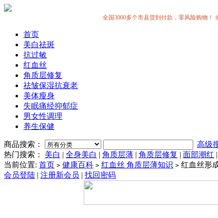
全国3000多个市县货到付款，零风险购物！ 全中国
首页
美白祛斑
抗过敏
红血丝
角质层修复
祛皱保湿抗衰老
美体瘦身
失眠痛经抑郁症
男女性调理
养生保健
商品搜索：
高级
热门搜索：
美白
|
全身美白
|
角质层薄
|
角质层修复
|
面部潮红
当前位置:
首页
健康百科
红血丝 角质层薄知识
红血丝形
>
>
>
会员登陆
|
注册新会员
|
找回密码