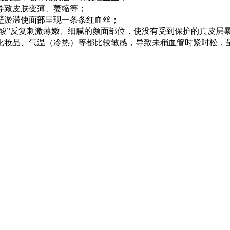
导致皮肤变薄、萎缩等；
壁淤滞使面部呈现一条条红血丝；
甲酸”反复刺激薄嫩、细腻的颜面部位，使没有受到保护的真皮层
妆品、气温（冷热）等都比较敏感，导致未稍血管时紧时松，