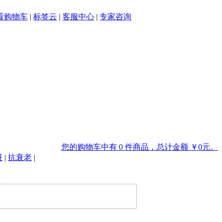
看购物车
|
标签云
|
客服中心
|
专家咨询
您的购物车中有 0 件商品，总计金额 ￥0元。
斑
|
抗衰老
|