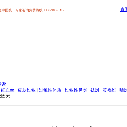
查
统一专家咨询免费热线:1388-988-5317
搜索
|
红血丝
|
皮肤过敏
|
过敏性体质
|
过敏性鼻炎
|
祛斑
|
黄褐斑
|
晒
成因素