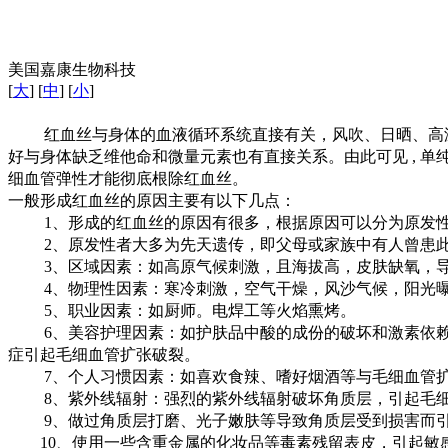
美国嘉康生物科技
[
大
] [
中
] [
小
]
红血丝与身体的血液循环系统直接有关，风吹、日晒、高温刺
好与身体缺乏维他命和微量元素也有直接关系。由此可见 , 
细血管弹性才能彻底根除红血丝。
一般形成红血丝的原因主要有以下几点：
1、形成的红血丝的原因有很多，根据原因可以分为原发性
2、原发性者大多为先天遗传，即父母或家族中有人曾患
3、区域因素：如高原气候刺激，且海拔高，皮肤缺氧，导
4、物理性因素：寒冷刺激，空气干燥，风沙气候，阳光曝
5、职业因素：如厨师。电焊工等火焰熏烤。
6、美容护理因素：如护肤品中酸的成份的破坏和激素依赖毛
症引起毛细血管扩张破裂。
7、个人习惯因素：如喜欢食辣、嗜好烟酒等与毛细血管扩
8、紫外线辐射：强烈的紫外线辐射破坏角质层，引起毛细
9、做过角质层打磨、光子嫩肤等导致角质层受到损害而引
10、使用一些含重金属的化妆品等毒素残留表皮，引起敏