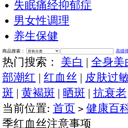
失眠痛经抑郁症
男女性调理
养生保健
商品搜索：
高级
热门搜索：
美白
|
全身美
部潮红
|
红血丝
|
皮肤过
斑
|
黄褐斑
|
晒斑
|
抗衰老
当前位置:
首页
健康百
>
季红血丝注意事项