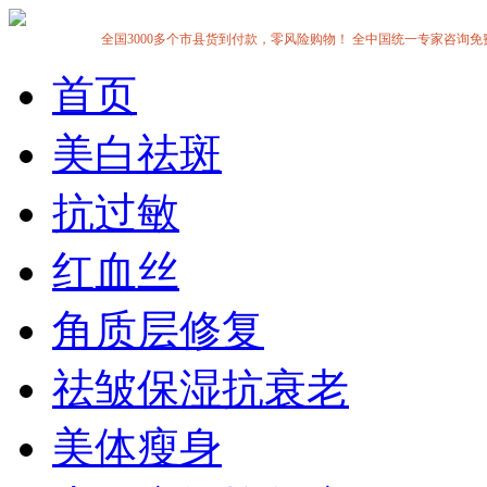
全国3000多个市县货到付款，零风险购物！ 全中国统一专家咨询免费热线:1
首页
美白祛斑
抗过敏
红血丝
角质层修复
祛皱保湿抗衰老
美体瘦身