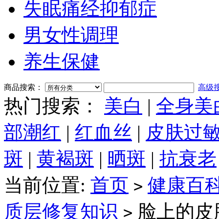
失眠痛经抑郁症
男女性调理
养生保健
商品搜索：
高级
热门搜索：
美白
|
全身美
部潮红
|
红血丝
|
皮肤过
斑
|
黄褐斑
|
晒斑
|
抗衰老
当前位置:
首页
健康百
>
质层修复知识
脸上的皮
>