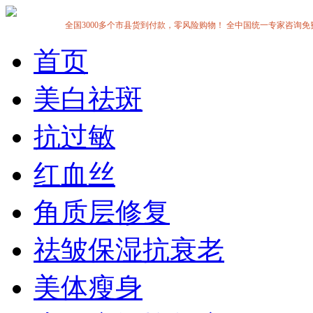
全国3000多个市县货到付款，零风险购物！ 全中国统一专家咨询免费热线:1
首页
美白祛斑
抗过敏
红血丝
角质层修复
祛皱保湿抗衰老
美体瘦身