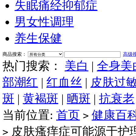
失眠痛经抑郁症
男女性调理
养生保健
商品搜索：
高级
热门搜索：
美白
|
全身美
部潮红
|
红血丝
|
皮肤过
斑
|
黄褐斑
|
晒斑
|
抗衰老
当前位置:
首页
健康百
>
皮肤瘙痒症可能源于护
>