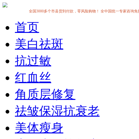
全国3000多个市县货到付款，零风险购物！ 全中国统一专家咨询免费热线:1
首页
美白祛斑
抗过敏
红血丝
角质层修复
祛皱保湿抗衰老
美体瘦身